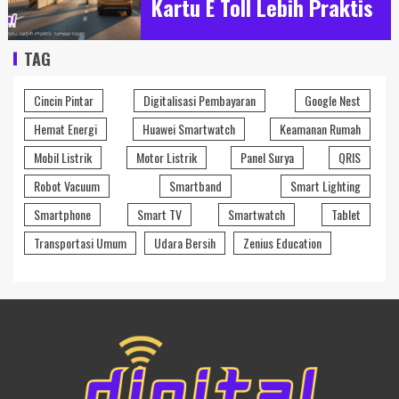
Kartu E Toll Lebih Praktis
TAG
Cincin Pintar
Digitalisasi Pembayaran
Google Nest
Hemat Energi
Huawei Smartwatch
Keamanan Rumah
Mobil Listrik
Motor Listrik
Panel Surya
QRIS
Robot Vacuum
Smartband
Smart Lighting
Smartphone
Smart TV
Smartwatch
Tablet
Transportasi Umum
Udara Bersih
Zenius Education