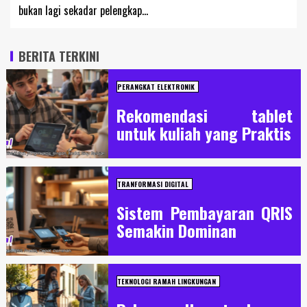
bukan lagi sekadar pelengkap...
BERITA TERKINI
PERANGKAT ELEKTRONIK
Rekomendasi tablet
untuk kuliah yang Praktis
TRANFORMASI DIGITAL
Sistem Pembayaran QRIS
Semakin Dominan
TEKNOLOGI RAMAH LINGKUNGAN