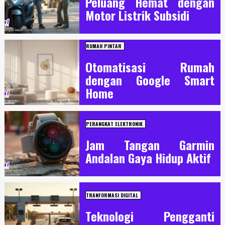
Peluang Hemat dengan
Motor Listrik Subsidi
RUMAH PINTAR
Otomatisasi Rumah
dengan Google Smart
Home
PERANGKAT ELEKTRONIK
Jam Tangan Garmin
Andalan Gaya Hidup Aktif
TRANFORMASI DIGITAL
Teknologi Pengganti